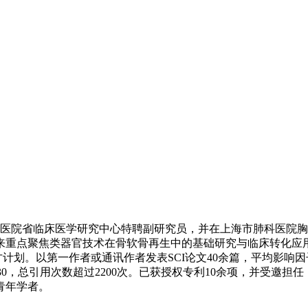
6医院省临床医学研究中心特聘副研究员，并在上海市肺科医院
来重点聚焦类器官技术在骨软骨再生中的基础研究与临床转化应
。以第一作者或通讯作者发表SCI论文40余篇，平均影响因子超过10，
数达到30，总引用次数超过2200次。已获授权专利10余项，并受邀担任《Explo
青年学者。