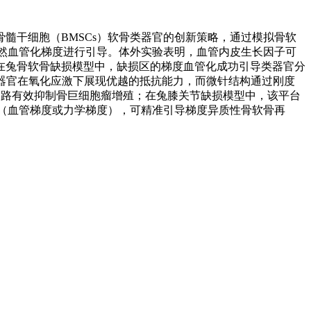
髓干细胞（BMSCs）软骨类器官的创新策略，通过模拟骨软
天然血管化梯度进行引导。体外实验表明，血管内皮生长因子可
在兔骨软骨缺损模型中，缺损区的梯度血管化成功引导类器官分
器官在氧化应激下展现优越的抵抗能力，而微针结构通过刚度
-κB通路有效抑制骨巨细胞瘤增殖；在兔膝关节缺损模型中，该平台
境（血管梯度或力学梯度），可精准引导梯度异质性骨软骨再